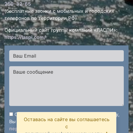
250-32-65
(бесплатные звонки с мобильных и городских
телефонов по территории РФ)
Официальный сайт группы компаний «ЛАСПИ»:
https://laspi.com/
Отправляя сообщение через данную форму,
Оставась на сайте вы соглашаетесь
Вы подтверждаете
согласие на обработку
с
персональных данных