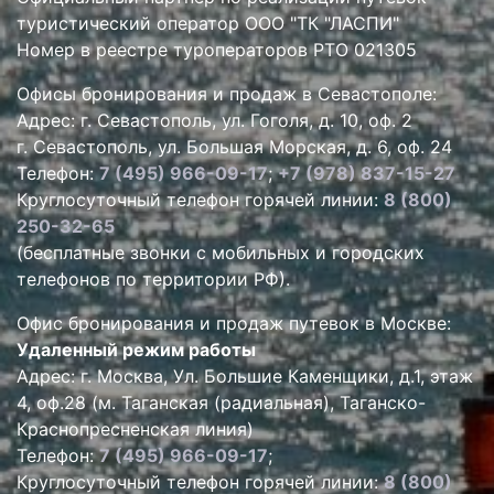
туристический оператор ООО "ТК "ЛАСПИ"
Номер в реестре туроператоров РТО 021305
Офисы бронирования и продаж в Севастополе:
Адрес: г. Севастополь, ул. Гоголя, д. 10, оф. 2
г. Севастополь, ул. Большая Морская, д. 6, оф. 24
Телефон:
7 (495) 966-09-17
;
+7 (978) 837-15-27
Круглосуточный телефон горячей линии:
8 (800)
250-32-65
(бесплатные звонки с мобильных и городских
телефонов по территории РФ).
Офис бронирования и продаж путевок в Москве:
Удаленный режим работы
Адрес: г. Москва, Ул. Большие Каменщики, д.1, этаж
4, оф.28 (м. Таганская (радиальная), Таганско-
Краснопресненская линия)
Телефон:
7 (495) 966-09-17
;
Круглосуточный телефон горячей линии:
8 (800)